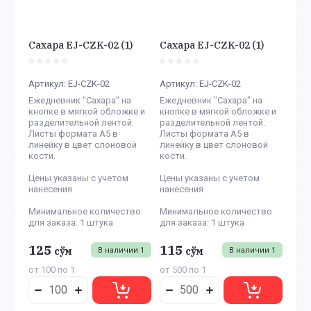
Сахара EJ-CZK-02 (1)
Сахара EJ-CZK-02 (1)
Артикул:
EJ-CZK-02
Артикул:
EJ-CZK-02
Ежедневник "Сахара" на
Ежедневник "Сахара" на
кнопке в мягкой обложке и
кнопке в мягкой обложке и
разделительной лентой.
разделительной лентой.
Листы формата А5 в
Листы формата А5 в
линейку в цвет слоновой
линейку в цвет слоновой
кости.
кости.
Цены указаны с учетом
Цены указаны с учетом
нанесения
нанесения
Минимальное количество
Минимальное количество
для заказа: 1 штука
для заказа: 1 штука
125
115
сўм
сўм
В наличии
1
В наличии
1
от 100 по 1
от 500 по 1